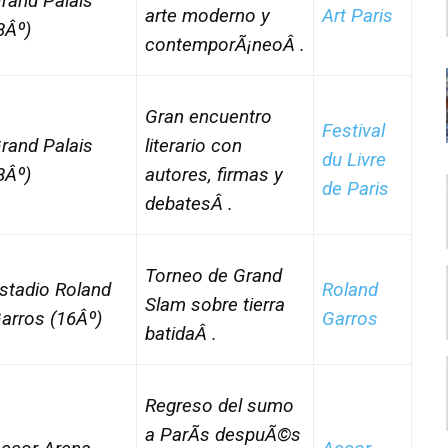
rand Palais
arte moderno y
Art Paris
8Âº)
contemporÃ¡neoÂ .
Gran encuentro
Festival
rand Palais
literario con
du Livre
8Âº)
autores, firmas y
de Paris
debatesÂ .
Torneo de Grand
stadio Roland
Roland
Slam sobre tierra
arros (16Âº)
Garros
batidaÂ .
Regreso del sumo
a ParÃ­s despuÃ©s