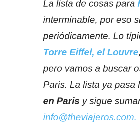
La lista de cosas para
interminable, por eso 
periódicamente. Lo tí­p
Torre Eiffel,
el Louvre
pero vamos a buscar o
Pari­s. La lista ya pasa 
en Pari­s
y sigue suma
info@theviajeros.com.