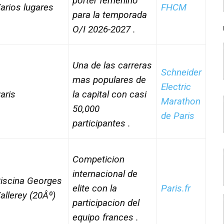
porter femenino
arios lugares
FHCM
para la temporada
O/I 2026-2027 .
Una de las carreras
Schneider
mas populares de
Electric
ari­s
la capital con casi
Marathon
50,000
de Paris
participantes .
Competicion
internacional de
iscina Georges
elite con la
Paris.fr
allerey (20Âº)
participacion del
equipo frances .