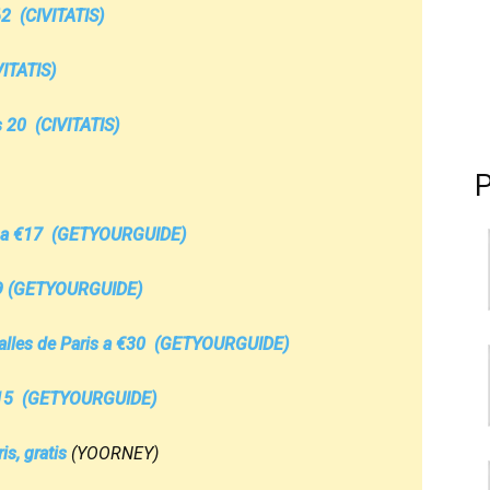
62
(CIVITATIS)
ITATIS)
s 20
(CIVITATIS)
 a €17
(GETYOURGUIDE)
9
(GETYOURGUIDE)
les de Pari­s a €30
(GETYOURGUIDE)
15
(GETYOURGUIDE)
­s, gratis
(YOORNEY)