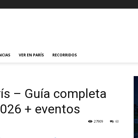
NCIAS
VER EN PARÍS
RECORRIDOS
­s – Guí­a completa
 2026 + eventos
27909
60