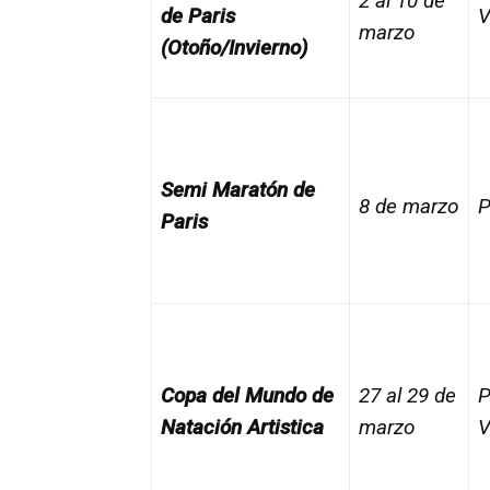
2 al 10 de
de Pari­s
V
marzo
(Otoño/Invierno)
Semi Maratón de
8 de marzo
P
Pari­s
Copa del Mundo de
27 al 29 de
P
Natación Arti­stica
marzo
V