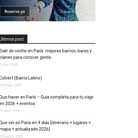
Ultimos post
Salir de noche en París: mejores barrios, bares y
planes para conocer gente
1 julio, 2026
Colvert (Barrio Latino)
14 mayo, 2026
Que hacer en Parí­s – Guí­a completa para tu viaje
en 2026 + eventos
19 abril, 2026
Que ver en Pari­s en 4 di­as [itinerario + lugares +
mapa + actualizado 2026]
15 marzo, 2026