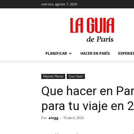
viernes, agosto 7, 2026
La
Guía
de
París
PLANIFICAR
HACER EN PARÍS
EXPERIE
Mejores Planes
Que hacer
Que hacer en Parí
para tu viaje en
Por
alegg
-
19 abril, 2026