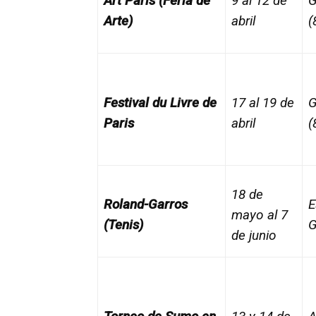
Art Paris (Feria de
9 al 12 de
G
Arte)
abril
(
Festival du Livre de
17 al 19 de
G
Paris
abril
(
18 de
Roland-Garros
E
mayo al 7
(Tenis)
G
de junio