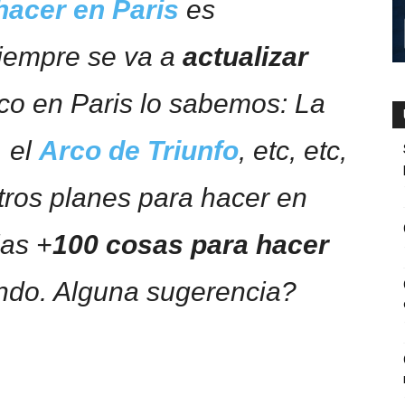
hacer en Pari­s
es
siempre se va a
actualizar
ico en Pari­s lo sabemos: La
, el
Arco de Triunfo
, etc, etc,
tros planes para hacer en
las +
100 cosas para hacer
ndo. Alguna sugerencia?