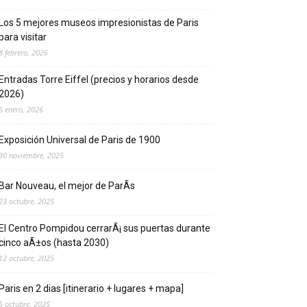
Los 5 mejores museos impresionistas de Pari­s
para visitar
8 febrero, 2026
Entradas Torre Eiffel (precios y horarios desde
2026)
6 enero, 2026
Exposición Universal de Pari­s de 1900
30 noviembre, 2025
Bar Nouveau, el mejor de ParÃ­s
23 octubre, 2025
El Centro Pompidou cerrarÃ¡ sus puertas durante
cinco aÃ±os (hasta 2030)
12 octubre, 2025
Paris en 2 dias [itinerario + lugares + mapa]
5 octubre, 2025