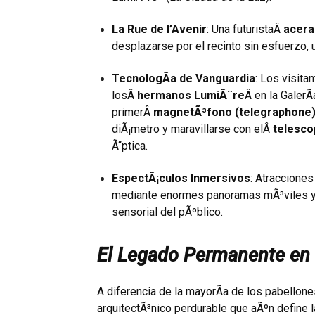
La Rue de l’Avenir
: Una futuristaÂ
acera
desplazarse por el recinto sin esfuerzo,
TecnologÃ­a de Vanguardia
: Los visita
losÂ
hermanos LumiÃ¨re
Â en la GalerÃ
primerÂ
magnetÃ³fono (telegraphone
diÃ¡metro y maravillarse con elÂ
telesco
Ã“ptica.
EspectÃ¡culos Inmersivos
: Atraccione
mediante enormes panoramas mÃ³viles y 
sensorial del pÃºblico.
El Legado Permanente en 
A diferencia de la mayorÃ­a de los pabellone
arquitectÃ³nico perdurable que aÃºn define l