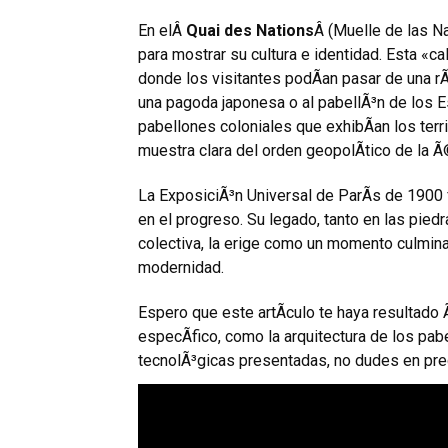
En elÂ
Quai des Nations
Â (Muelle de las N
para mostrar su cultura e identidad. Esta «
donde los visitantes podÃ­an pasar de una 
una pagoda japonesa o al pabellÃ³n de los E
pabellones coloniales que exhibÃ­an los terr
muestra clara del orden geopolÃ­tico de la 
La ExposiciÃ³n Universal de ParÃ­s de 1900
en el progreso. Su legado, tanto en las pie
colectiva, la erige como un momento culminan
modernidad.
Espero que este artÃ­culo te haya resultado 
especÃ­fico, como la arquitectura de los pab
tecnolÃ³gicas presentadas, no dudes en pre