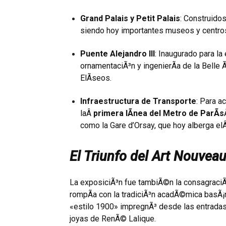
Grand Palais y Petit Palais
: Construidos
siendo hoy importantes museos y centro
Puente Alejandro III
: Inaugurado para la
ornamentaciÃ³n y ingenierÃ­a de la Bell
ElÃ­seos.
Infraestructura de Transporte
: Para a
laÂ
primera lÃ­nea del Metro de ParÃ­s
como la Gare d’Orsay, que hoy alberga el
El Triunfo del Art Nouvea
La exposiciÃ³n fue tambiÃ©n la consagraciÃ
rompÃ­a con la tradiciÃ³n acadÃ©mica basÃ¡
«estilo 1900» impregnÃ³ desde las entrada
joyas de RenÃ© Lalique.