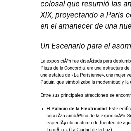
colosal que resumió las am
XIX, proyectando a Pari­s 
en el amanecer de una nue
Un Escenario para el aso
La exposiciÃ³n fue diseÃ±ada para deslumb
Plaza de la Concordia, era una estructura de
una estatua de «La Parisienne», una mujer v
Paquin, que simbolizaba la modernidad y la e
Entre sus principales atracciones se encont
El Palacio de la Electricidad
: Este edif
corazÃ³n simbÃ³lico de la exposiciÃ³n. Su
espectÃ¡culo nocturno de fuentes de agu
LumiÃ¨re» (La Ciudad de la Luz).