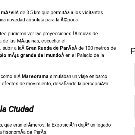
 mÃ³vil
Â de 3.5 km que permitÃ­a a los visitantes
 una novedad absoluta para la Ã©poca.
ntes pudieron ver las proyecciones fÃ­lmicas de
­a de las MÃ¡quinas, escuchar el
)
, subir a laÂ
Gran Rueda de ParÃ­s
Â de 100 metros de
pio mÃ¡s grande del mundo
Â en el Palacio de la
s como elÂ
Mareorama
simulaban un viaje en barco
efectos de movimiento, desafiando la percepciÃ³n
la Ciudad
s, que eran efÃ­meros, la ExposiciÃ³n dejÃ³ un legado
a fisonomÃ­a de ParÃ­s: