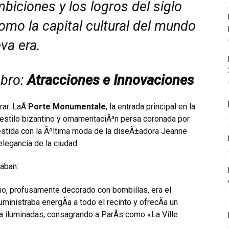
biciones y los logros del siglo
como la capital cultural del mundo
va era.
mbro:
Atracciones e Innovaciones
rar. LaÂ
Porte Monumentale
, la entrada principal en la
 estilo bizantino y ornamentaciÃ³n persa coronada por
estida con la Ãºltima moda de la diseÃ±adora Jeanne
legancia de la ciudad.
raban:
icio, profusamente decorado con bombillas, era el
ministraba energÃ­a a todo el recinto y ofrecÃ­a un
a iluminadas, consagrando a ParÃ­s como «La Ville