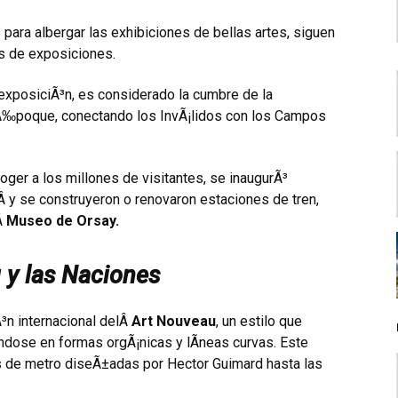
 para albergar las exhibiciones de bellas artes, siguen
s de exposiciones.
 exposiciÃ³n, es considerado la cumbre de la
e Ã‰poque, conectando los InvÃ¡lidos con los Campos
coger a los millones de visitantes, se inaugurÃ³
Â y se construyeron o renovaron estaciones de tren,
Â
Museo de Orsay.
u y las Naciones
³n internacional delÂ
Art Nouveau
, un estilo que
ndose en formas orgÃ¡nicas y lÃ­neas curvas. Este
s de metro diseÃ±adas por Hector Guimard hasta las