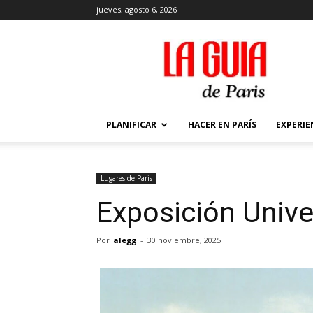
jueves, agosto 6, 2026
La
Guía
de
París
PLANIFICAR
HACER EN PARÍS
EXPERIE
Lugares de Pari­s
Exposición Unive
Por
alegg
-
30 noviembre, 2025