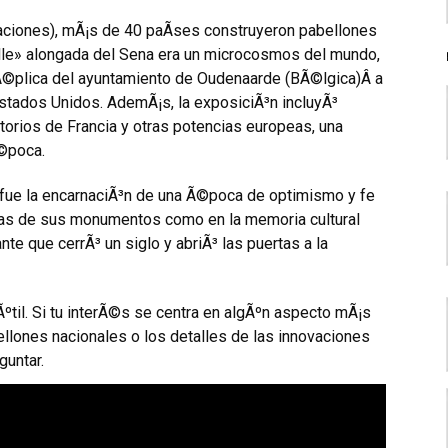
aciones), mÃ¡s de 40 paÃ­ses construyeron pabellones
calle» alongada del Sena era un microcosmos del mundo,
rÃ©plica del ayuntamiento de Oudenaarde (BÃ©lgica)Â a
stados Unidos. AdemÃ¡s, la exposiciÃ³n incluyÃ³
itorios de Francia y otras potencias europeas, una
Ã©poca.
 fue la encarnaciÃ³n de una Ã©poca de optimismo y fe
dras de sus monumentos como en la memoria cultural
te que cerrÃ³ un siglo y abriÃ³ las puertas a la
Ãºtil. Si tu interÃ©s se centra en algÃºn aspecto mÃ¡s
ellones nacionales o los detalles de las innovaciones
guntar.