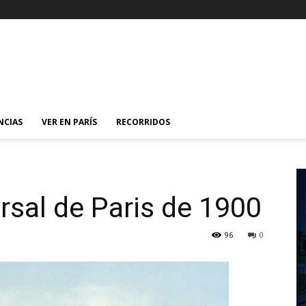
NCIAS
VER EN PARÍS
RECORRIDOS
rsal de Pari­s de 1900
96
0