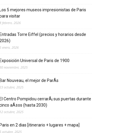
Los 5 mejores museos impresionistas de Pari­s
para visitar
8 febrero, 2026
Entradas Torre Eiffel (precios y horarios desde
2026)
6 enero, 2026
Exposición Universal de Pari­s de 1900
30 noviembre, 2025
Bar Nouveau, el mejor de ParÃ­s
23 octubre, 2025
El Centro Pompidou cerrarÃ¡ sus puertas durante
cinco aÃ±os (hasta 2030)
12 octubre, 2025
Paris en 2 dias [itinerario + lugares + mapa]
5 octubre, 2025