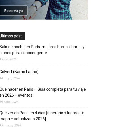
Ultimos post
Salir de noche en París: mejores barrios, bares y
planes para conocer gente
1 julio, 2026
Colvert (Barrio Latino)
14 mayo, 2026
Que hacer en Parí­s – Guí­a completa para tu viaje
en 2026 + eventos
19 abril, 2026
Que ver en Pari­s en 4 di­as [itinerario + lugares +
mapa + actualizado 2026]
15 marzo, 2026