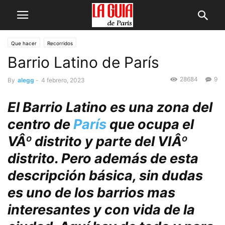
Que hacer
Recorridos
Barrio Latino de Parí­s
28684
9
By
alegg
-
4 febrero, 2023
El Barrio Latino es una zona del
centro de
Parí­s
que ocupa el
VÂº distrito y parte del VIÂº
distrito.
Pero además de esta
descripción básica, sin dudas
es uno de los
barrios mas
interesantes y con vida de la