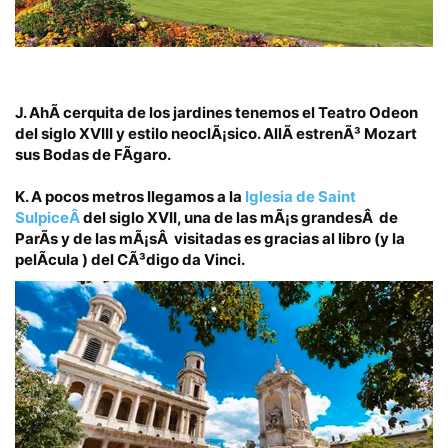
J.
AhÃ­ cerquita de los jardines tenemos el
Teatro Odeon
del siglo XVIII y estilo neoclÃ¡sico. AllÃ­ estrenÃ³
Mozart
sus Bodas de FÃ­garo.
K.
A pocos metros llegamos a la
Iglesia de Saint
SulpiceÂ
del
siglo XVII
, una de las mÃ¡s grandesÂ de
ParÃ­s y de las mÃ¡sÂ visitadas es
gracias al libro
(y la
pelÃ­cula )
del CÃ³digo da Vinci.