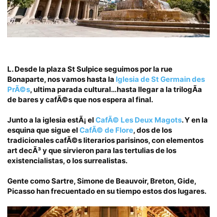
L.
Desde la plaza St Sulpice seguimos por la rue
Bonaparte, nos vamos hasta la
Iglesia de St Germain des
PrÃ©s
, ultima parada cultural…hasta llegar a la
trilogÃ­a
de bares y cafÃ©s
que nos espera al final.
Junto a la iglesia estÃ¡ el
CafÃ© Les Deux Magots
. Y en la
esquina que sigue el
CafÃ© de Flore
, dos de los
tradicionales cafÃ©s literarios parisinos, con elementos
art decÃ³ y que sirvieron para las tertulias de los
existencialistas, o los surrealistas.
Gente como Sartre, Simone de Beauvoir, Breton, Gide,
Picasso han frecuentado en su tiempo estos dos lugares.