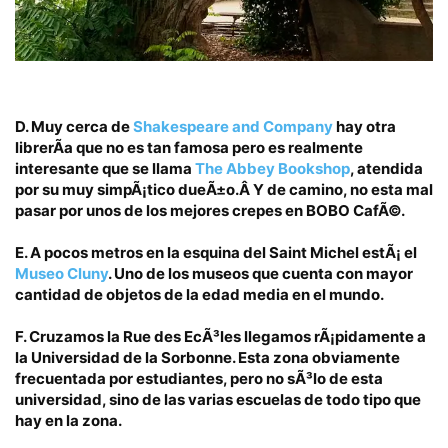
D.
Muy cerca de
Shakespeare and Company
hay otra
librerÃ­a que no es tan famosa pero es realmente
interesante que se llama
The Abbey Bookshop
, atendida
por su muy simpÃ¡tico dueÃ±o.Â Y de camino, no esta mal
pasar por unos de los mejores crepes en
BOBO CafÃ©.
E.
A pocos metros en la
esquina del Saint Michel
estÃ¡ el
Museo Cluny
. Uno de los museos que cuenta con mayor
cantidad de objetos de la
edad media
en el mundo.
F.
Cruzamos la
Rue des EcÃ³les
llegamos rÃ¡pidamente a
la
Universidad de la Sorbonne
. Esta zona obviamente
frecuentada por estudiantes, pero no sÃ³lo de esta
universidad, sino de las varias escuelas de todo tipo que
hay en la zona.