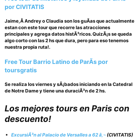
por CIVITATIS
Jaime,Â Andrey o Claudia son los guÃ­as que actualmente
estan con este tour que recorre las atracciones
principales y agrega datos histÃ³ricos. QuizÃ¡s se queda
algo corto con las 2 hs que dura, pero para eso tenemos
nuestra propia ruta!.
Free Tour Barrio Latino de ParÃ­s por
toursgratis
Se realiza los viernes y sÃ¡bados iniciando en la Catedral
de Notre Dame y tiene una duraciÃ³n de 2 hs.
Los mejores tours
en Pari­s con
descuento!
ExcursiÃ³n al Palacio de Versalles a 62 â‚¬
(CIVITATIS)