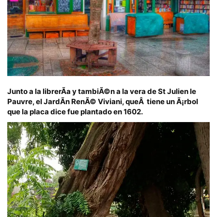
Junto a la librerÃ­a
y tambiÃ©n a la vera de St Julien le
Pauvre, el
JardÃ­n RenÃ© Viviani
, queÂ tiene un Ã¡rbol
que la placa dice fue plantado en
1602
.