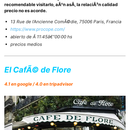
recomendable visitarlo, aÃºn asÃ­, la relaciÃ³n calidad
precio no es acorde.
13 Rue de l’Ancienne ComÃ©die, 75006 Paris, Francia
https://www.procope.com/
abierto de Â 11:45â€“00:00 hs
precios medios
El CafÃ© de Flore
4.1 en google / 4.0 en tripadvisor