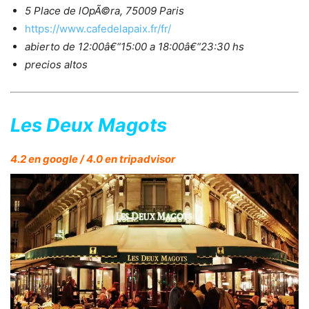
5 Place de lOpÃ©ra, 75009 Paris
https://www.cafedelapaix.fr/fr/
abierto de 12:00â€“15:00 a 18:00â€“23:30 hs
precios altos
Les Deux Magots
4.2 en google / 4.0 en tripadvisor