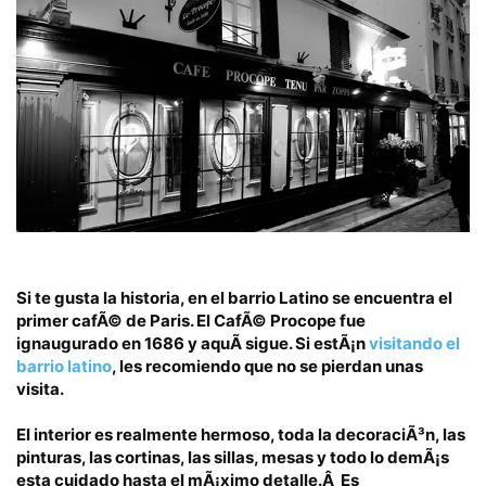
Si te gusta la historia, en el
barrio Latino
se encuentra el
primer cafÃ© de Paris. El
CafÃ© Procope
fue
ignaugurado en 1686 y aquÃ­ sigue. Si estÃ¡n
visitando el
barrio latino
, les recomiendo que no se pierdan unas
visita.
El interior es realmente hermoso, toda la decoraciÃ³n, las
pinturas, las cortinas, las sillas, mesas y todo lo demÃ¡s
esta cuidado hasta el mÃ¡ximo detalle.Â
Es