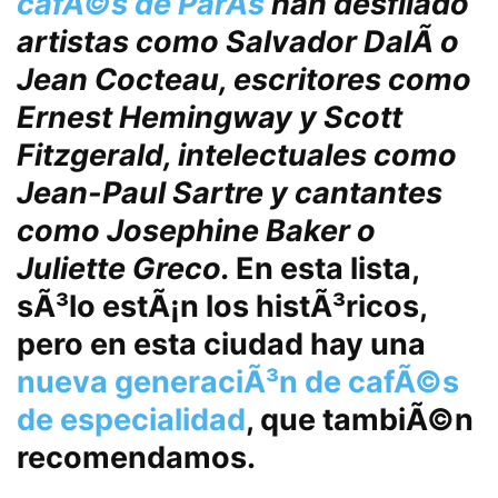
cafÃ©s de ParÃ­s
han desfilado
artistas como Salvador DalÃ­ o
Jean Cocteau, escritores como
Ernest Hemingway y Scott
Fitzgerald, intelectuales como
Jean-Paul Sartre y cantantes
como Josephine Baker o
Juliette Greco.
En esta lista,
sÃ³lo estÃ¡n los histÃ³ricos
,
pero en esta ciudad hay una
nueva generaciÃ³n de cafÃ©s
de especialidad
, que tambiÃ©n
recomendamos.