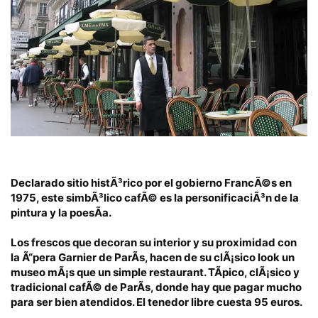
Declarado sitio histÃ³rico por el gobierno FrancÃ©s en
1975
, este simbÃ³lico cafÃ© es la personificaciÃ³n de la
pintura y la poesÃ­a.
Los frescos que decoran su interior y su proximidad con
la Ã“pera Garnier de ParÃ­s, hacen de su clÃ¡sico look un
museo mÃ¡s que un simple restaurant.
TÃ­pico, clÃ¡sico y
tradicional cafÃ© de ParÃ­s, donde hay que pagar mucho
para ser bien atendidos.
El tenedor libre cuesta 95 euros
.