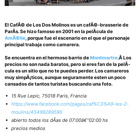
El CafÃ© de Los Dos Molinos es un cafÃ©-brasserie de
ParÃ­s.
Se hizo famoso en 2001 en la pelÃ­cula de
AmÃ©lie
, porque fue el escenario en el que el personaje
principal trabaja como camarera.
Se encuentra en el hermoso barrio de
Montmartre
.Â
Los
precios no son nada baratos, pero si eres fan de la pelÃ­
cula es un sitio que no te puedes perder. Los camareros
muy simpÃ¡ticos, aunque seguramente esten un poco
cansados de tantos turistas buscando una foto.
15 Rue Lepic, 75018 Paris, Francia
https://www.facebook.com/pages/caf%C3%A9-les-2-
moulins/43499289590
abierto todos los dÃ­as de 07:00â€“02:00 hs
precios medios