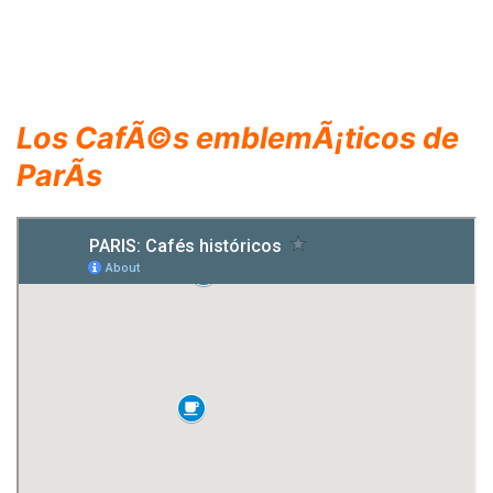
Los CafÃ©s emblemÃ¡ticos
de
ParÃ­s