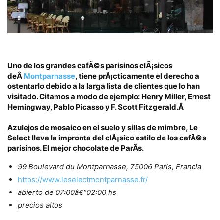
Uno de los grandes cafÃ©s parisinos clÃ¡sicos
deÂ
Montparnasse
, tiene prÃ¡cticamente el derecho a
ostentarlo debido a la larga lista de clientes que lo han
visitado. Citamos a modo de ejemplo:
Henry Miller, Ernest
Hemingway, Pablo Picasso y F. Scott Fitzgerald.Â
Azulejos de mosaico en el suelo y sillas de mimbre, Le
Select lleva la impronta del clÃ¡sico estilo de los cafÃ©s
parisinos.
El mejor chocolate de ParÃ­s.
99 Boulevard du Montparnasse, 75006 Paris, Francia
https://www.leselectmontparnasse.fr/
abierto de 07:00â€“02:00 hs
precios altos