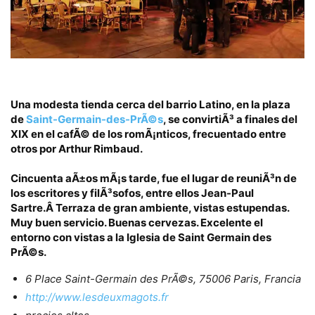
Una modesta tienda cerca del barrio Latino, en la plaza
de
Saint-Germain-des-PrÃ©s
, se convirtiÃ³ a finales del
XIX en el cafÃ© de los romÃ¡nticos, frecuentado entre
otros por Arthur Rimbaud.
Cincuenta aÃ±os mÃ¡s tarde, fue el lugar de reuniÃ³n de
los escritores y filÃ³sofos, entre ellos Jean-Paul
Sartre.Â
Terraza de gran ambiente, vistas estupendas.
Muy buen servicio. Buenas cervezas. Excelente el
entorno con vistas a la Iglesia de Saint Germain des
PrÃ©s.
6 Place Saint-Germain des PrÃ©s, 75006 Paris, Francia
http://www.lesdeuxmagots.fr