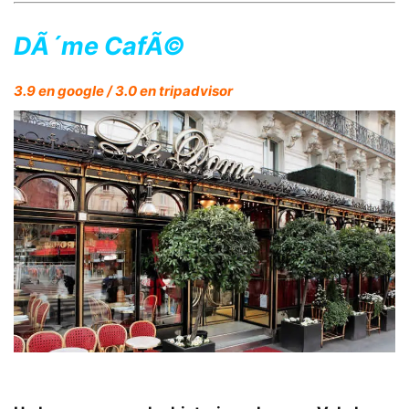
DÃ´me CafÃ©
3.9 en google / 3.0 en tripadvisor