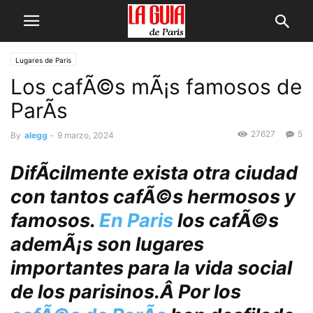
Lugares de Pari­s
Los cafÃ©s mÃ¡s famosos de
ParÃ­s
27627
5
By
alegg
-
9 marzo, 2024
DifÃ­cilmente exista otra ciudad
con tantos cafÃ©s hermosos y
famosos.
En Paris
los cafÃ©s
ademÃ¡s son lugares
importantes para la vida social
de los parisinos.Â Por los