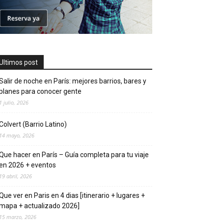
Ultimos post
Salir de noche en París: mejores barrios, bares y
planes para conocer gente
1 julio, 2026
Colvert (Barrio Latino)
14 mayo, 2026
Que hacer en Parí­s – Guí­a completa para tu viaje
en 2026 + eventos
19 abril, 2026
Que ver en Pari­s en 4 di­as [itinerario + lugares +
mapa + actualizado 2026]
15 marzo, 2026