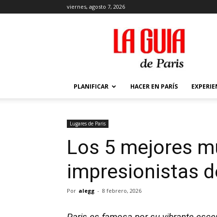
viernes, agosto 7, 2026
La
Guía
de
París
PLANIFICAR
HACER EN PARÍS
EXPERIE
Lugares de Pari­s
Los 5 mejores 
impresionistas de
Por
alegg
-
8 febrero, 2026
Paris es famosa por su vibrante escena