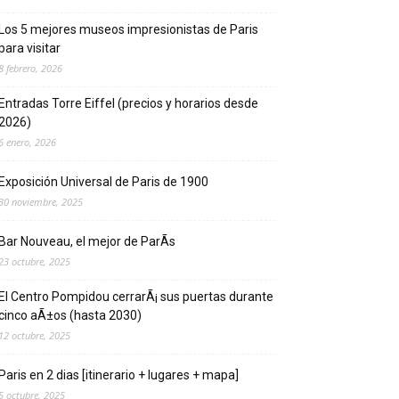
Los 5 mejores museos impresionistas de Pari­s
para visitar
8 febrero, 2026
Entradas Torre Eiffel (precios y horarios desde
2026)
6 enero, 2026
Exposición Universal de Pari­s de 1900
30 noviembre, 2025
Bar Nouveau, el mejor de ParÃ­s
23 octubre, 2025
El Centro Pompidou cerrarÃ¡ sus puertas durante
cinco aÃ±os (hasta 2030)
12 octubre, 2025
Paris en 2 dias [itinerario + lugares + mapa]
5 octubre, 2025