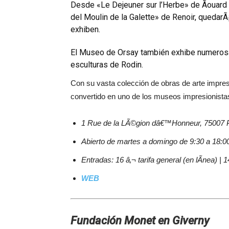
Desde «Le Dejeuner sur l’Herbe» de Ãouard
del Moulin de la Galette» de Renoir, quedarÃ
exhiben.
El Museo de Orsay también exhibe numerosa
esculturas de Rodin.
Con su vasta colección de obras de arte impre
convertido en uno de los museos impresionista
1 Rue de la LÃ©gion dâ€™Honneur, 75007 P
Abierto de martes a domingo de 9:30 a 18:00
Entradas: 16 â‚¬ tarifa general (en lÃ­nea) | 
WEB
Fundación Monet en Giverny