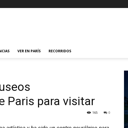
NCIAS
VER EN PARÍS
RECORRIDOS
museos
 Pari­s para visitar
165
0
 artí­stica y ha sido un centro neurálgico para