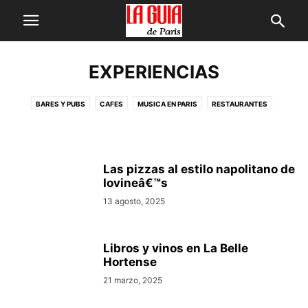
EXPERIENCIAS
Los mejores restaurantes franceses
Colvert (Barrio Latino)
Bar Nouveau, el mejor de ParÃ­s
tradicionales en Sacré-Coeur
BARES Y PUBS
CAFES
MUSICA EN PARIS
RESTAURANTES
alegg
-
14 mayo, 2026
alegg
-
23 octubre, 2025
TIENDAS
alegg
-
25 agosto, 2025
Las pizzas al estilo napolitano de
Iovineâ€™s
13 agosto, 2025
Libros y vinos en La Belle
Hortense
21 marzo, 2025