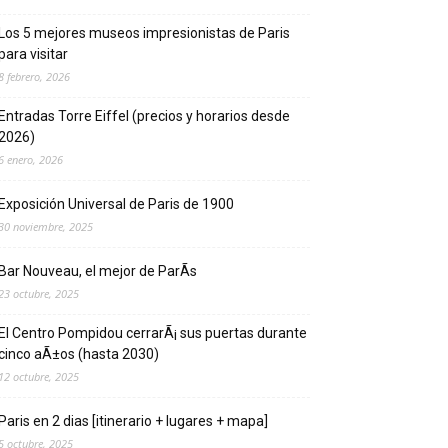
Los 5 mejores museos impresionistas de Pari­s
para visitar
8 febrero, 2026
Entradas Torre Eiffel (precios y horarios desde
2026)
6 enero, 2026
Exposición Universal de Pari­s de 1900
30 noviembre, 2025
Bar Nouveau, el mejor de ParÃ­s
23 octubre, 2025
El Centro Pompidou cerrarÃ¡ sus puertas durante
cinco aÃ±os (hasta 2030)
12 octubre, 2025
Paris en 2 dias [itinerario + lugares + mapa]
5 octubre, 2025