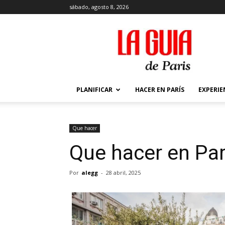
sábado, agosto 8, 2026
La
Guía
de
París
PLANIFICAR
HACER EN PARÍS
EXPERIE
Que hacer
Que hacer en Par
Por
alegg
-
28 abril, 2025