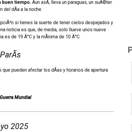
ca buen tiempo.
Aun asÃ­, lleva un paraguas, un suÃ©ter
n del dÃ­a a la noche.
ciÃ³n si tienes la suerte de tener cielos despejados y
ena noticia es que, de media, solo llueve unos nueve
a es de 19 Â°C y la mÃ­nima de 10 Â°C.
ParÃ­s
s que pueden afectar los dÃ­as y horarios de apertura
a Guerra Mundial
ayo 2025