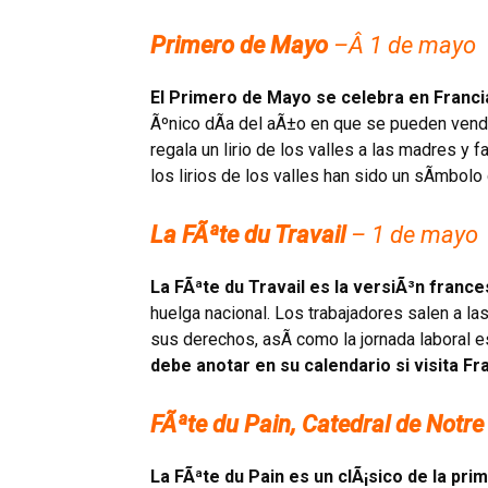
Primero de Mayo
–
Â 1 de mayo
El Primero de Mayo se celebra en Francia
Ãºnico dÃ­a del aÃ±o en que se pueden vender
regala un lirio de los valles a las madres 
los lirios de los valles han sido un sÃ­mbol
La FÃªte du Travail
– 1 de mayo
La FÃªte du Travail es la versiÃ³n france
huelga nacional. Los trabajadores salen a la
sus derechos, asÃ­ como la jornada laboral 
debe anotar en su calendario si visita F
FÃªte du Pain, Catedral de Notr
La FÃªte du Pain es un clÃ¡sico de la pri