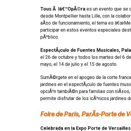
Tous Ã lâ€™OpÃ©ra
es un evento que se c
desde Montpellier hasta Lille, con la colabo
aÃ±o de funcionamiento, el tema es â€œMelt
participar en estos eventos especiales dest
pÃºblico.
EspectÃ¡culo de Fuentes Musicales, Pala
el 26 de octubre y todos los martes del 6 de
mayo, el 14 de julio y el 15 de agosto.
SumÃ©rgete en el apogeo de la corte frances
jardines en el espectÃ¡culo de fuentes mus
opciÃ³n tambiÃ©n para familias con niÃ±os, y
permite disfrutar de los icÃ³nicos jardines d
Foire de Paris, ParÃ­s-Porte de V
Celebrada en la Expo Porte de Versailles