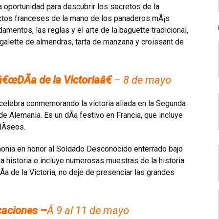
a oportunidad para descubrir los secretos de la
uctos franceses de la mano de los panaderos mÃ¡s
mentos, las reglas y el arte de la baguette tradicional,
r galette de almendras, tarta de manzana y croissant de
 â€œDÃ­a de la Victoriaâ€
– 8 de mayo
celebra conmemorando la victoria aliada en la Segunda
de Alemania. Es un dÃ­a festivo en Francia, que incluye
lÃ­seos.
onia en honor al Soldado Desconocido enterrado bajo
 la historia e incluye numerosas muestras de la historia
DÃ­a de la Victoria, no deje de presenciar las grandes
caciones –
Â 9 al 11 de mayo