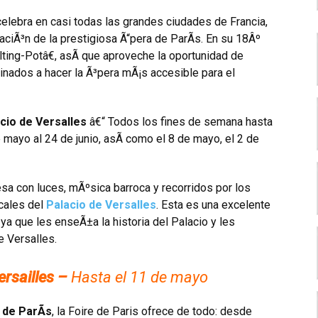
elebra en casi todas las grandes ciudades de Francia,
raciÃ³n de la prestigiosa Ã“pera de ParÃ­s. En su 18Âº
ing-Potâ€, asÃ­ que aproveche la oportunidad de
inados a hacer la Ã³pera mÃ¡s accesible para el
cio de Versalles
â€“ Todos los fines de semana hasta
 mayo al 24 de junio, asÃ­ como el 8 de mayo, el 2 de
a con luces, mÃºsica barroca y recorridos por los
icales del
Palacio de Versalles
. Esta es una excelente
a que les enseÃ±a la historia del Palacio y les
e Versalles.
ersailles –
Hasta el 11 de mayo
 de ParÃ­s
, la Foire de Paris ofrece de todo: desde