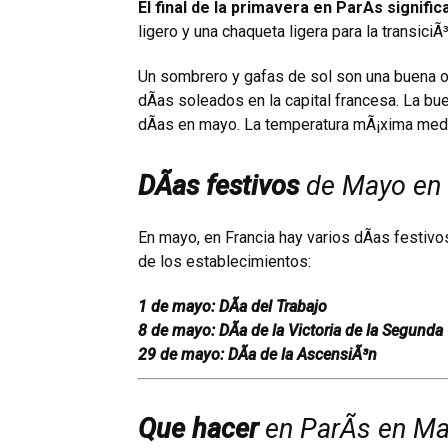
El final de la primavera en ParÃ­s signifi
ligero y una chaqueta ligera para la transiciÃ³
Un sombrero y gafas de sol son una buena op
dÃ­as soleados en la capital francesa. La bu
dÃ­as en mayo. La temperatura mÃ¡xima medi
DÃ­as festivos
de Mayo en 
En mayo, en Francia hay varios dÃ­as festivo
de los establecimientos:
1 de mayo: DÃ­a del Trabajo
8 de mayo: DÃ­a de la Victoria de la Segund
29 de mayo: DÃ­a de la AscensiÃ³n
Que hacer
en ParÃ­s en M