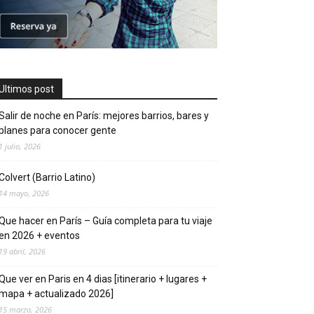
Ultimos post
Salir de noche en París: mejores barrios, bares y
planes para conocer gente
1 julio, 2026
Colvert (Barrio Latino)
14 mayo, 2026
Que hacer en Parí­s – Guí­a completa para tu viaje
en 2026 + eventos
19 abril, 2026
Que ver en Pari­s en 4 di­as [itinerario + lugares +
mapa + actualizado 2026]
15 marzo, 2026