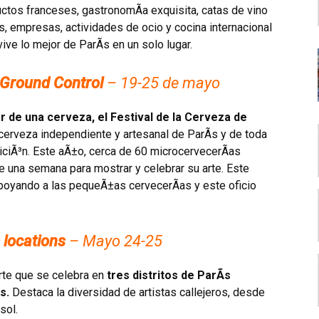
uctos franceses, gastronomÃ­a exquisita, catas de vino
s, empresas, actividades de ocio y cocina internacional
e lo mejor de ParÃ­s en un solo lugar.
, Ground Control
– 19-25 de mayo
r de una cerveza, el Festival de la Cerveza de
 cerveza independiente y artesanal de ParÃ­s y de toda
iciÃ³n. Este aÃ±o, cerca de 60 microcervecerÃ­as
te una semana para mostrar y celebrar su arte. Este
poyando a las pequeÃ±as cervecerÃ­as y este oficio
 locations
– Mayo 24-25
rte que se celebra en
tres distritos de ParÃ­s
s.
Destaca la diversidad de artistas callejeros, desde
sol.