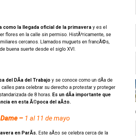
 como la llegada oficial de la primavera
y es el
 flores en la calle sin permiso. HistÃ³ricamente, se
y familiares cercanos. Llamados muguets en francÃ©s,
o de buena suerte desde el siglo XVI.
sa del DÃ­a del Trabajo
y se conoce como un dÃ­a de
s calles para celebrar su derecho a protestar y proteger
estandarizada de 8 horas.
Es un dÃ­a importante que
rancia en esta Ã©poca del aÃ±o.
e Dame –
1 al 11 de mayo
mavera en ParÃ­s.
Este aÃ±o se celebra cerca de la