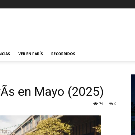
NCIAS
VER EN PARÍS
RECORRIDOS
Ã­s en Mayo (2025)
74
0