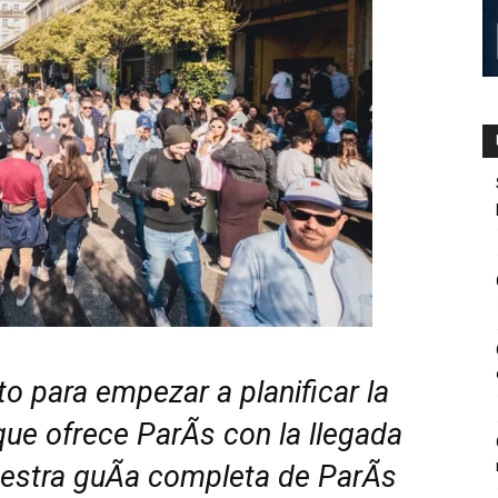
 para empezar a planificar la
ue ofrece ParÃ­s con la llegada
uestra guÃ­a completa de ParÃ­s