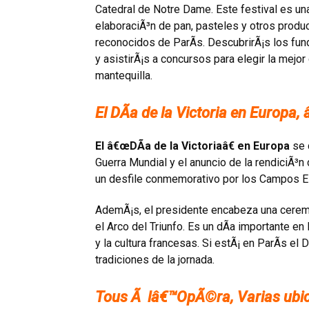
Catedral de Notre Dame. Este festival es un
elaboraciÃ³n de pan, pasteles y otros prod
reconocidos de ParÃ­s. DescubrirÃ¡s los funda
y asistirÃ¡s a concursos para elegir la mejo
mantequilla.
El DÃ­a de la Victoria en Europa,
El â€œDÃ­a de la Victoriaâ€ en Europa
se 
Guerra Mundial y el anuncio de la rendiciÃ³n 
un desfile conmemorativo por los Campos E
AdemÃ¡s, el presidente encabeza una cerem
el Arco del Triunfo. Es un dÃ­a importante en
y la cultura francesas. Si estÃ¡ en ParÃ­s el 
tradiciones de la jornada.
Tous Ã lâ€™OpÃ©ra, Varias ubi