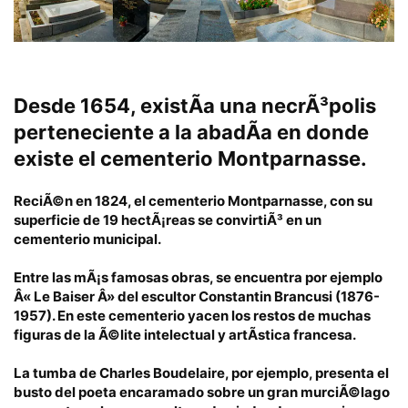
Desde
1654
, existÃ­a una necrÃ³polis
perteneciente a la abadÃ­a en donde
existe el cementerio Montparnasse.
ReciÃ©n en
1824
, el cementerio Montparnasse, con su
superficie de 19 hectÃ¡reas se convirtiÃ³ en un
cementerio municipal.
Entre las mÃ¡s famosas obras, se encuentra por ejemplo
Â« Le Baiser Â» del escultor Constantin Brancusi
(1876-
1957)
. En este cementerio yacen los restos de muchas
figuras de la Ã©lite intelectual y artÃ­stica francesa.
La tumba de
Charles Boudelaire
, por ejemplo, presenta el
busto del poeta encaramado sobre un gran murciÃ©lago