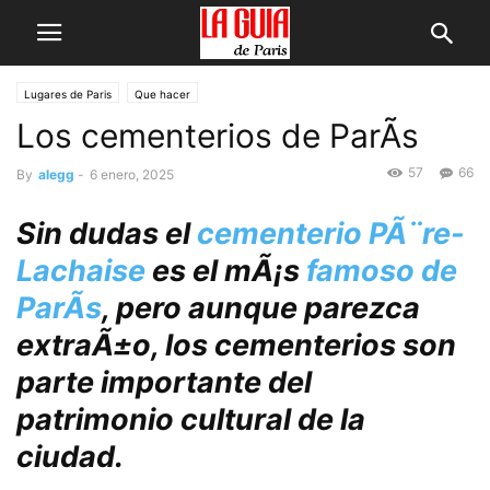
Lugares de Pari­s
Que hacer
Los cementerios de ParÃ­s
57
66
By
alegg
-
6 enero, 2025
Sin dudas el
cementerio PÃ¨re-
Lachaise
es el mÃ¡s
famoso de
ParÃ­s
, pero aunque parezca
extraÃ±o, los cementerios son
parte importante del
patrimonio cultural de la
ciudad
.