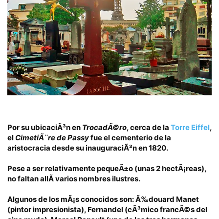
Por su ubicaciÃ³n en
TrocadÃ©ro
, cerca de la
Torre Eiffel
,
el
CimetiÃ¨re de Passy
fue el cementerio de la
aristocracia desde su inauguraciÃ³n en 1820.
Pese a ser relativamente pequeÃ±o (unas 2 hectÃ¡reas),
no faltan allÃ­ varios nombres ilustres.
Algunos de los mÃ¡s conocidos son:
Ã‰douard Manet
(pintor impresionista),
Fernandel
(cÃ³mico francÃ©s del