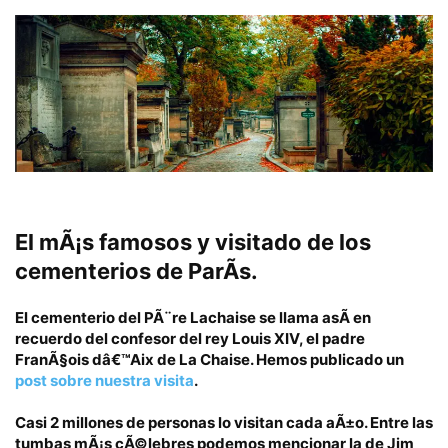
El mÃ¡s famosos y visitado de los
cementerios de ParÃ­s.
El cementerio del PÃ¨re Lachaise se llama asÃ­ en
recuerdo del confesor del rey Louis XIV, el padre
FranÃ§ois dâ€™Aix de La Chaise. Hemos publicado un
post sobre nuestra visita
.
Casi 2 millones de personas lo visitan cada aÃ±o. Entre las
tumbas mÃ¡s cÃ©lebres podemos mencionar la de Jim