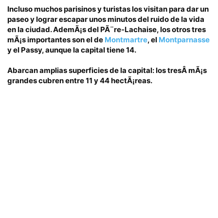
Incluso muchos parisinos y turistas los visitan para dar un
paseo y lograr escapar unos minutos del ruido de la vida
en la ciudad.
AdemÃ¡s del
PÃ¨re-Lachaise
, los otros tres
mÃ¡s importantes son el de
Montmartre
, el
Montparnasse
y el
Passy
, aunque la capital tiene 14.
Abarcan amplias superficies de la capital: los tres
Â mÃ¡s
grandes cubren entre 11 y 44 hectÃ¡reas
.