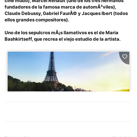
cine mudo),
Marcel Renault
(uno de los tres hermanos
fundadores de la famosa marca de automÃ³viles),
Claude Debussy
,
Gabriel FaurÃ©
y
Jacques Ibert
(todos
ellos grandes compositores).
Uno de los sepulcros mÃ¡s llamativos es el de
Maria
Bashkirtseff
, que recrea el viejo estudio de la artista.