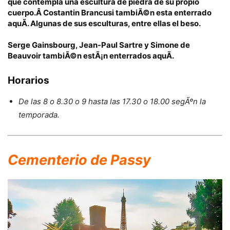
que contempla una escultura de piedra de su propio
cuerpo.Â
Costantin Brancusi
tambiÃ©n esta enterrado
aquÃ­. Algunas de sus esculturas, entre ellas
el beso
.
Serge Gainsbourg,
Jean-Paul Sartre
y
Simone de
Beauvoir
tambiÃ©n estÃ¡n enterrados aquÃ­.
Horarios
De las 8 o 8.30 o 9 hasta las 17.30 o 18.00 segÃºn la
temporada.
Cementerio de Passy