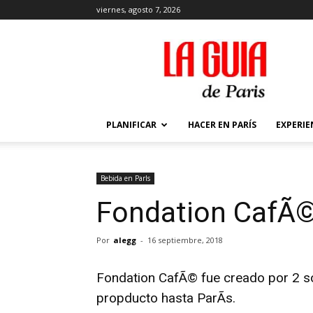
viernes, agosto 7, 2026
La
Guía
de
París
PLANIFICAR
HACER EN PARÍS
EXPERIE
Bebida en ParIs
Fondation CafÃ
Por
alegg
-
16 septiembre, 2018
Fondation CafÃ© fue creado por 2 so
propducto hasta ParÃ­s.