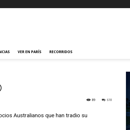
NCIAS
VER EN PARÍS
RECORRIDOS
©
89
618
cios Australianos que han tradio su