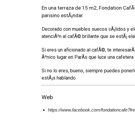
En una terraza de 15 m2, Fondation Caf
parisino estÃ¡ndar.
Decorado con muebles suecos cÃ¡lidos y ele
atenciÃ³n al cafÃ© brillante que se estÃ¡ el
Si eres un aficionado al cafÃ©, te interesa
Ãºnico lugar en ParÃ­s que luce una cafetera
Si no lo eres, bueno, siempre puedes poner
estÃ¡s hablando.
Web
https://www.facebook.com/fondationcafe?fre