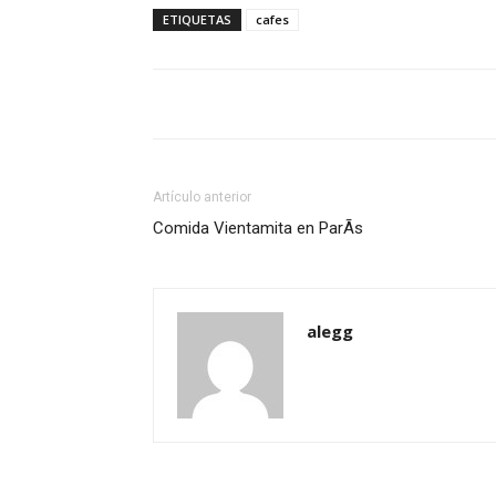
ETIQUETAS
cafes
Artículo anterior
Comida Vientamita en ParÃ­s
alegg