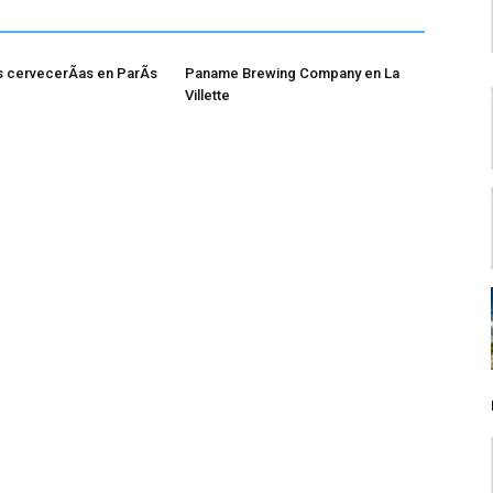
 cervecerÃ­as en ParÃ­s
Paname Brewing Company en La
Villette