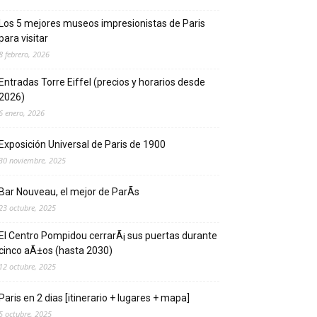
Los 5 mejores museos impresionistas de Pari­s
para visitar
8 febrero, 2026
Entradas Torre Eiffel (precios y horarios desde
2026)
6 enero, 2026
Exposición Universal de Pari­s de 1900
30 noviembre, 2025
Bar Nouveau, el mejor de ParÃ­s
23 octubre, 2025
El Centro Pompidou cerrarÃ¡ sus puertas durante
cinco aÃ±os (hasta 2030)
12 octubre, 2025
Paris en 2 dias [itinerario + lugares + mapa]
5 octubre, 2025