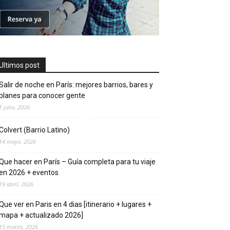
Ultimos post
Salir de noche en París: mejores barrios, bares y
planes para conocer gente
1 julio, 2026
Colvert (Barrio Latino)
14 mayo, 2026
Que hacer en Parí­s – Guí­a completa para tu viaje
en 2026 + eventos
19 abril, 2026
Que ver en Pari­s en 4 di­as [itinerario + lugares +
mapa + actualizado 2026]
15 marzo, 2026